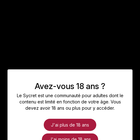
Réservez votre moment
Nom
*
Prénom
*
Avez-vous 18 ans ?
Téléphone
*
Le Sycret est une communauté pour adultes dont le
contenu est limité en fonction de votre âge. Vous
devez avoir 18 ans ou plus pour y accéder.
Evénement
J'ai plus de 18 ans
J'ai moins de 18 ans
Profil