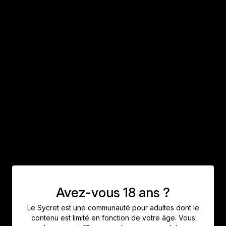
Avez-vous 18 ans ?
Le Sycret est une communauté pour adultes dont le
contenu est limité en fonction de votre âge. Vous