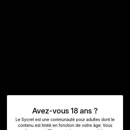
Avez-vous 18 ans ?
Le Sycret est une communauté pour adultes dont le
contenu est limité en fonction de votre âge. Vous