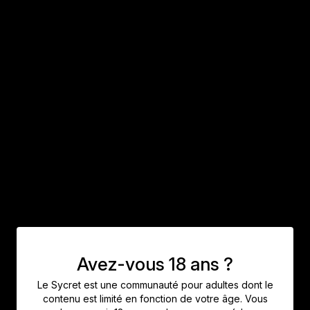
Avez-vous 18 ans ?
Le Sycret est une communauté pour adultes dont le
contenu est limité en fonction de votre âge. Vous