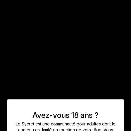
Merci aux filles d’avoir participé au
shooting !
Avez-vous 18 ans ?
Le Sycret est une communauté pour adultes dont le
contenu est limité en fonction de votre âge. Vous